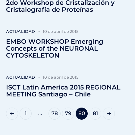
2do Workshop de Cristalización y
Cristalografía de Proteínas
ACTUALIDAD
10 de abril de 2015
EMBO WORKSHOP Emerging
Concepts of the NEURONAL
CYTOSKELETON
ACTUALIDAD
10 de abril de 2015
ISCT Latin America 2015 REGIONAL
MEETING Santiago – Chile
…
1
78
79
>
80
81